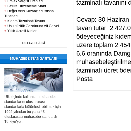
tazminatı tavanını 
»
Emlak Vergisi Oranları
»
Fatura Düzenleme Sınırı
»
Değer Artış Kazançları İstisna
Tutarları
Cevap: 30 Haziran 
»
Kıdem Tazminatı Tavanı
»
Usulsüzlük Cezalarına Ait Cetvel
tavan tutarı 2.427.0
»
Yıllık Ücretli İzinler
ödeyeceğiniz kıdem 
DETAYLI BİLGİ
üzere toplam 2.45
6.6 oranında Damga
MUHASEBE STANDARTLARI
muhasebeleştirilmes
tazminatı ücret öd
Posta
Ülke içinde kullanılan muhasebe
standartlarını uluslararası
standartlarla bütünleştirebilmek için
1995 yılından bu yana 43
uluslararası muhasebe standardı
Türkiye’ye ...