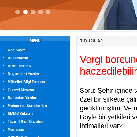
MENU
DUYURULAR
Ana Sayfa
Vergi borcund
Hakkımızda
Hizmetlerimiz
haczedilebili
Duyurular / Yazılar
Mükellef Bilgi Panosu
Soru: Şehir içinde 
Güncel Mevzuat
özel bir şirkette ça
Basından Yazılar
Muhasebe Standartları
geciktirmiştim. Ve 
SMMM Odaları
Böyle bir yetkileri
Ticaret Sicil Gazetesi
ihtimalleri var?
Mortgage