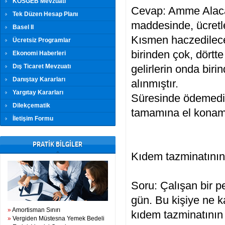
KOSGEB Mevzuatı
Cevap: Amme Alacak
Tek Düzen Hesap Planı
maddesinde, ücretle
Basel II
Kısmen haczedilecek
Ücretsiz Programlar
birinden çok, dörtt
Ekonomi Haberleri
Dış Ticaret Mevzuatı
gelirlerin onda bir
Danıştay Kararları
alınmıştır.
Yargıtay Kararları
Süresinde ödemediği
Dilekçematik
tamamına el konamaz
İletişim Formu
PRATİK BİLGİLER
Kıdem tazminatının 
Soru: Çalışan bir p
gün. Bu kişiye ne 
»
Amortisman Sınırı
kıdem tazminatının
»
Vergiden Müstesna Yemek Bedeli