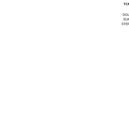
TC
DO
EU
STER